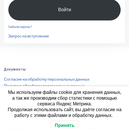
Забыли пароль?
Запрос на вступление
Документы
Согласие на обработку персональных данных
Политика обработки персональных данных
Согласие на получение информации
Мы используем файлы cookie для хранения данных,
а так же производим сбор статистики с помощью
Пользовательское соглашение
сервиса Яндекс Метрика.
Правила сайта
Продолжая использовать сайт, вы даёте согласие на
работу с этими файлами и обработку данных.
Принять
ProFMCG.ru - сообщество профессионалов FMCG индустрии