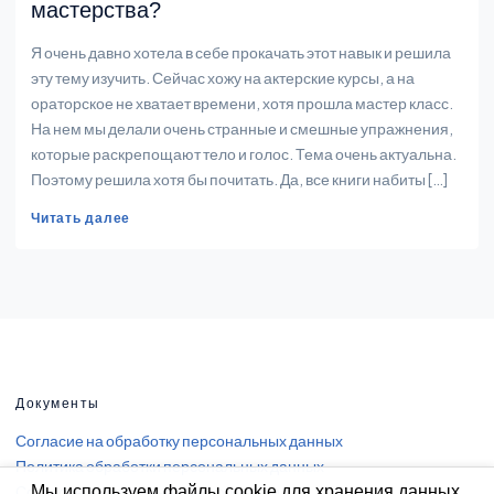
мастерства?
Я очень давно хотела в себе прокачать этот навык и решила
эту тему изучить. Сейчас хожу на актерские курсы, а на
ораторское не хватает времени, хотя прошла мастер класс.
На нем мы делали очень странные и смешные упражнения,
которые раскрепощают тело и голос. Тема очень актуальна.
Поэтому решила хотя бы почитать. Да, все книги набиты […]
Читать далее
Документы
Согласие на обработку персональных данных
Политика обработки персональных данных
Согласие на получение информации
Мы используем файлы cookie для хранения данных,